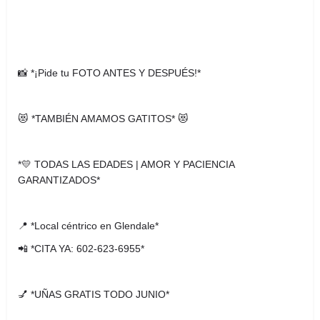
📸 *¡Pide tu FOTO ANTES Y DESPUÉS!*
😻 *TAMBIÉN AMAMOS GATITOS* 😻
*💛 TODAS LAS EDADES | AMOR Y PACIENCIA
GARANTIZADOS*
📍 *Local céntrico en Glendale*
📲 *CITA YA: 602-623-6955*
💅 *UÑAS GRATIS TODO JUNIO*