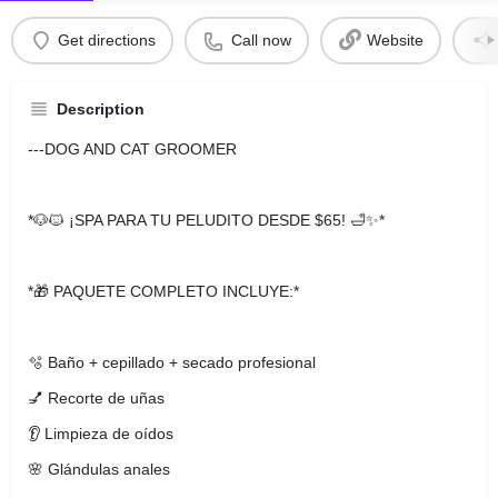
Get directions
Call now
Website
Description
---DOG AND CAT GROOMER
*🐶🐱 ¡SPA PARA TU PELUDITO DESDE $65! 🛁✨*
*🎁 PAQUETE COMPLETO INCLUYE:*
🫧 Baño + cepillado + secado profesional
💅 Recorte de uñas
👂 Limpieza de oídos
🌸 Glándulas anales