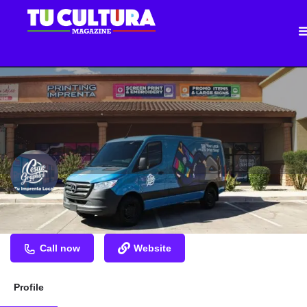
CESAR GRAPHICS
Call now
Website
Profile